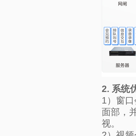
2. 系统
1）窗口
面部，
视。
2）视频