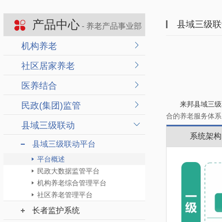
产品中心
县域三级联
- 养老产品事业部
机构养老
社区居家养老
医养结合
来邦县域三
民政(集团)监管
合的养老服务体系
县域三级联动
系统架构
县域三级联动平台
平台概述
民政大数据监管平台
机构养老综合管理平台
社区养老管理平台
长者监护系统