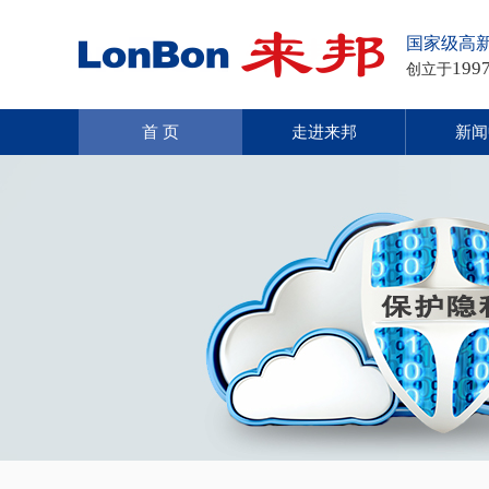
国家级高
199
创立于
首 页
走进来邦
新闻