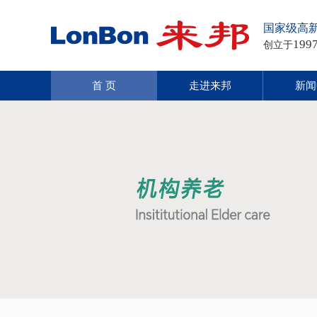
国家级高
199
创立于
首 页
走进来邦
新闻