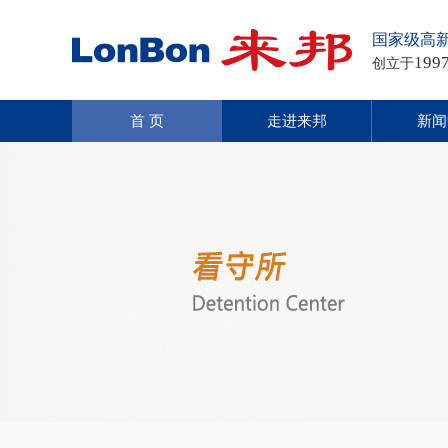
国家级高
199
创立于
首 页
走进来邦
新闻