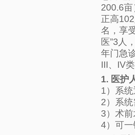
200.
正高10
名，享受
医”3人
年门急诊
III、I
1. 医
1）系
2）系
3）术
4）可