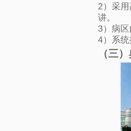
2）采用
讲。
3）病
4）系
（三）