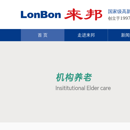
国家级高
199
创立于
首 页
走进来邦
新闻