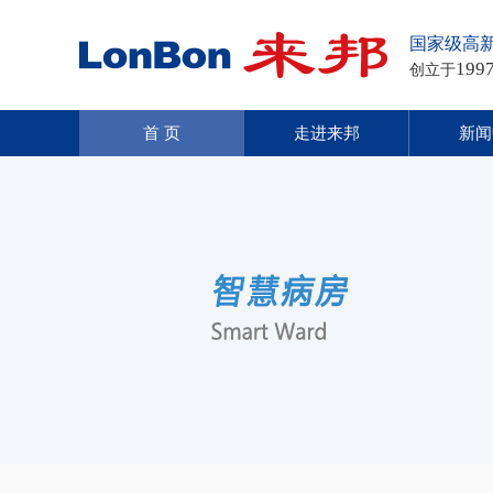
国家级高
199
创立于
首 页
走进来邦
新闻