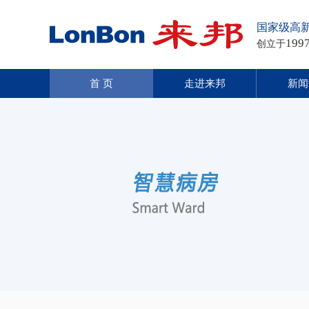
国家级高
199
创立于
首 页
走进来邦
新闻