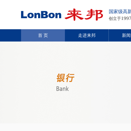
国家级高
199
创立于
首 页
走进来邦
新闻