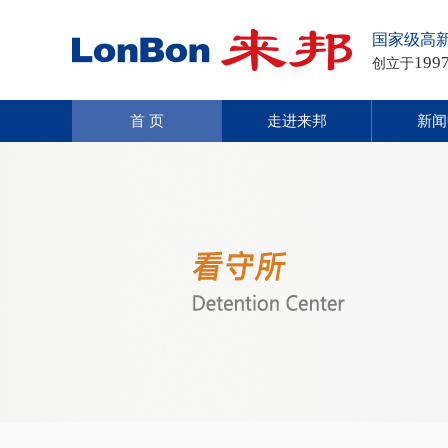
国家级高
199
创立于
首 页
走进来邦
新闻