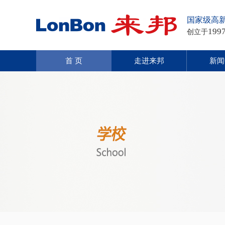
国家级高
199
创立于
首 页
走进来邦
新闻